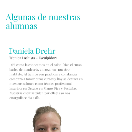
Algunas de nuestras
alumnas
Daniela Drehr
Técnica Lashista - Esculpidora
Didi como la conocemos en el salón, hizo el curso
básico de manicuría, en 2020 en nuestro
Institute. Al tiempo con prácticas y constancia
comenzó a tomar otros cursos y hoy se destaca en
nuestros salones como técnica profesional
inscripta en Occape en Manos Pies y Pestañas.
Nuestras clientas piden por ella y eso nos
enorgullece día a día.