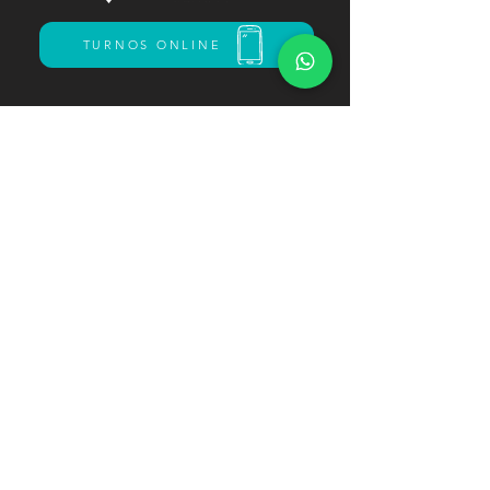
TURNOS ONLINE
Shopping Paseo Pilar 1er Piso
Panamericana Ramal Pilar Km 46. - Pilar
+54 9 11 6821-9446
paseo.bellaciaobeauty@gmail.com
© 2022 by xtraDesigns