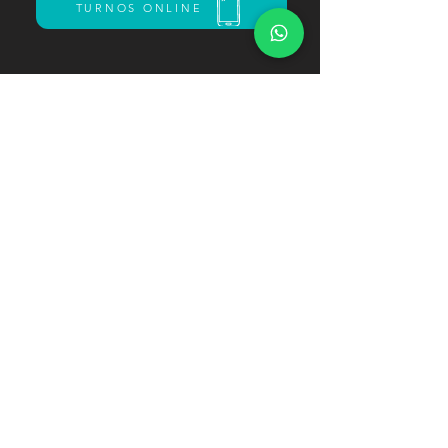
TURNOS ONLINE
Shopping Paseo Pilar 1er Piso
Panamericana Ramal Pilar Km 46. - Pilar
+54 9 11 6821-9446
paseo.bellaciaobeauty@gmail.com
© 2022 by xtraDesigns