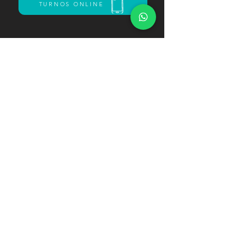
TURNOS ONLINE
Shopping Paseo Pilar 1er Piso
Panamericana Ramal Pilar Km 46. - Pilar
+54 9 11 6821-9446
paseo.bellaciaobeauty@gmail.com
© 2022 by xtraDesigns