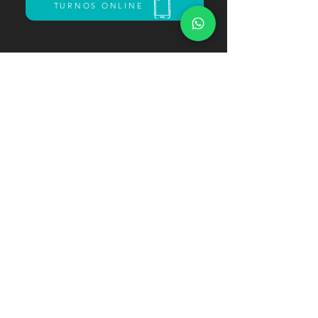
TURNOS ONLINE
Shopping Paseo Pilar 1er Piso
Panamericana Ramal Pilar Km 46. - Pilar
+54 9 11 6821-9446
paseo.bellaciaobeauty@gmail.com
© 2022 by xtraDesigns